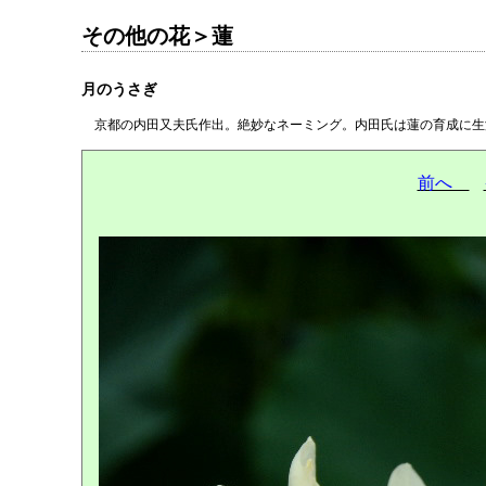
その他の花＞蓮
月のうさぎ
京都の内田又夫氏作出。絶妙なネーミング。内田氏は蓮の育成
前へ